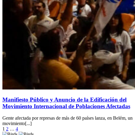
Manifiesto Público y Anuncio de la Edificación del
Movimiento Internacional de Poblaciones Afectadas
Gente afectada por represas de más de 60 países lanza, en Belém, un
movimiento[...]
Paginación
1
2
…
4