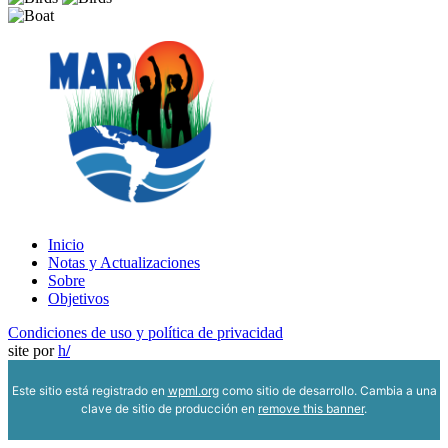
de
entradas
Inicio
Notas y Actualizaciones
Sobre
Objetivos
Condiciones de uso y política de privacidad
site por
h
/
Este sitio está registrado en
wpml.org
como sitio de desarrollo. Cambia a una
clave de sitio de producción en
remove this banner
.