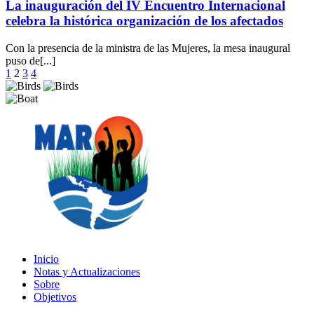
La inauguración del IV Encuentro Internacional
celebra la histórica organización de los afectados
Con la presencia de la ministra de las Mujeres, la mesa inaugural
puso de[...]
Paginación
1
2
3
4
de
entradas
Inicio
Notas y Actualizaciones
Sobre
Objetivos