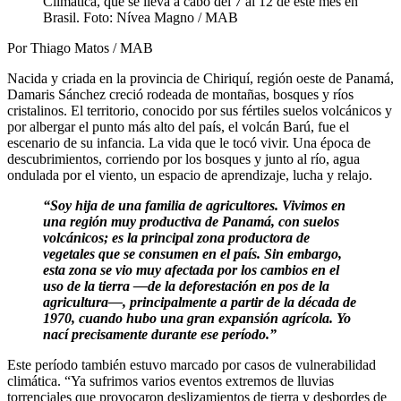
Climática, que se lleva a cabo del 7 al 12 de este mes en
Brasil. Foto: Nívea Magno / MAB
Por Thiago Matos / MAB
Nacida y criada en la provincia de Chiriquí, región oeste de Panamá,
Damaris Sánchez creció rodeada de montañas, bosques y ríos
cristalinos. El territorio, conocido por sus fértiles suelos volcánicos y
por albergar el punto más alto del país, el volcán Barú, fue el
escenario de su infancia. La vida que le tocó vivir. Una época de
descubrimientos, corriendo por los bosques y junto al río, agua
ondulada por el viento, un espacio de aprendizaje, lucha y relajo.
“Soy hija de una familia de agricultores. Vivimos en
una región muy productiva de Panamá, con suelos
volcánicos; es la principal zona productora de
vegetales que se consumen en el país. Sin embargo,
esta zona se vio muy afectada por los cambios en el
uso de la tierra —de la deforestación en pos de la
agricultura—, principalmente a partir de la década de
1970, cuando hubo una gran expansión agrícola. Yo
nací precisamente durante ese período.”
Este período también estuvo marcado por casos de vulnerabilidad
climática. “Ya sufrimos varios eventos extremos de lluvias
torrenciales que provocaron deslizamientos de tierra y desbordes de