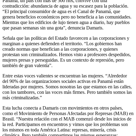
Panamá, un país con más de 500 ríos, convive con una
contradicción: abundancia de agua y su escasez para la población.
“El principal consumidor de agua es el Canal de Panamá, que
genera beneficios económicos pero no beneficia a las comunidades.
Mientras que los edificios de lujo tienen agua a diario, hay pueblos
que pasan semanas sin una gota”, denuncia Damaris.
Señala que las políticas del Estado favorecen a las corporaciones y
marginan a quienes defienden el territorio. “Los gobiernos han
creado normas que benefician a las corporaciones, y quienes
protestan son criminalizados. Hemos visto a profesores despedidos,
mujeres presas y perseguidas. Es un contexto de represión, pero
también de gran valentía”.
Entre estas voces valientes se encuentran las mujeres. “Alrededor
del 90% de las organizaciones sociales activas en Panamá están
lideradas por mujeres. Somos nosotras las que estamos en las calles,
con los tambores, con las voces más firmes. Pero también somos las
más criminalizadas.”
Esta lucha conecta a Damaris con movimientos en otros países,
como el Movimiento de Personas Afectadas por Represas (MAB) en
Brasil. “Nuestra relación con el MAB comenzó desde los inicios de
la red. Participamos en encuentros y vimos que los problemas son
los mismos en toda América Latina: represas, minería, crisis
climática. Pero también compartimos las mismas esperanzas: