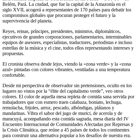
Belém, Pará. La ciudad, que fue la capital de la Amazonía en el
siglo XVII, acogerá a representantes de 170 países para debatir los
compromisos globales que procuran proteger el futuro y la
supervivencia del planeta.
Reyes, reinas, príncipes, presidentes, ministros, diplomáticos,
ejecutivos de grandes corporaciones, parlamentarios, interminables
equipos de asesores, especialistas, traductores, periodistas e incluso
estrellas de la música y el cine, todos ellos representando intereses y
propuestas.
El cronista observa desde lejos, viendo la «zona verde» y la «zona
azul» pintadas con colores vibrantes, ventiladas a una temperatura
confortable.
Desde mi perspectiva de observador sin pretensiones, oculto en los
lugares no vistos por la “élite del capitalismo verde”, veo otros
colores. El color de aquella mesa repleta de comida sana servida por
trabajadores que con esmero traen calabaza, boniato, lechuga,
remolacha, frijoles, arroz, pescado, albóndigas, plátanos y
mandarinas. Vibra el sabor del jugo de murici, de acerola y de
maracuyá, acompañando esta comida sagrada, mesa diaria del IV
Encuentro Internacional de Comunidades Afectadas por Represas y
la Crisis Climática, que reúne a 45 países de todos los continentes
para construir una alternativa popular a los desafíos de nuestra era.