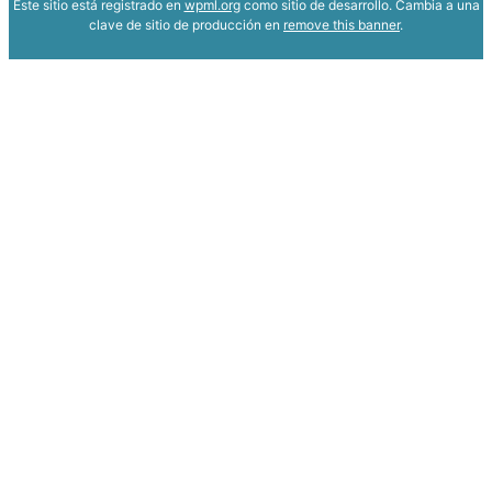
Este sitio está registrado en
wpml.org
como sitio de desarrollo. Cambia a una
clave de sitio de producción en
remove this banner
.